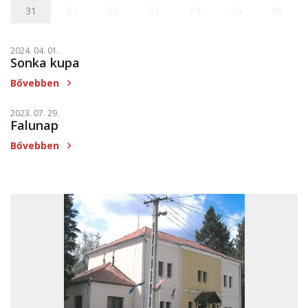
31
01
02
03
04
05
06
2024. 04. 01.
Sonka kupa
Bővebben
2023. 07. 29.
Falunap
Bővebben