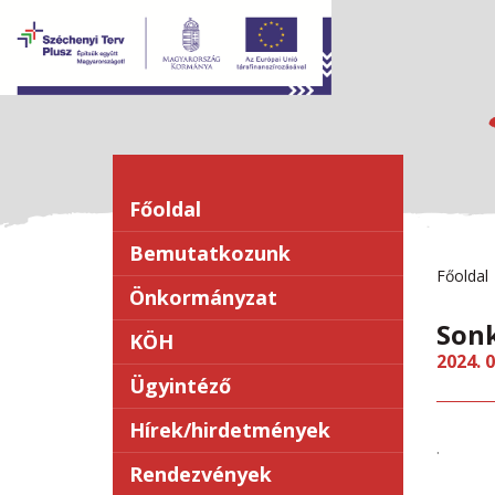
Főoldal
Bemutatkozunk
Főoldal
Önkormányzat
Son
KÖH
2024. 0
Ügyintéző
Hírek/hirdetmények
.
Rendezvények