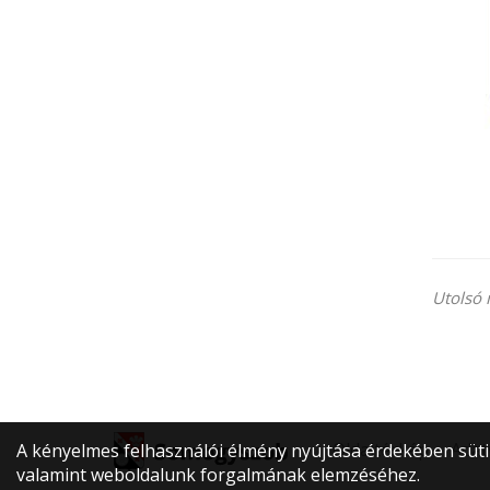
Utolsó 
Oldaltérkép
Adat
A kényelmes felhasználói élmény nyújtása érdekében sütik
valamint weboldalunk forgalmának elemzéséhez.