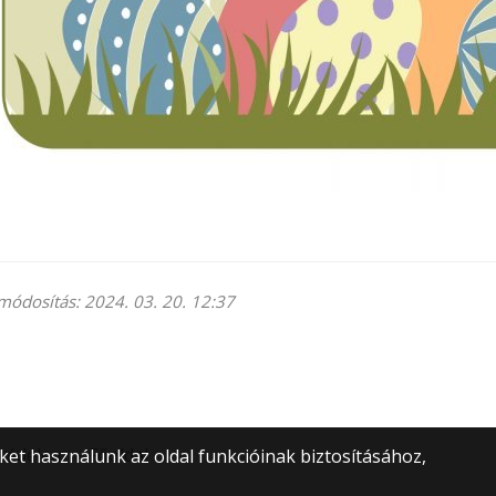
módosítás: 2024. 03. 20. 12:37
védelem
Főoldal
et használunk az oldal funkcióinak biztosításához,