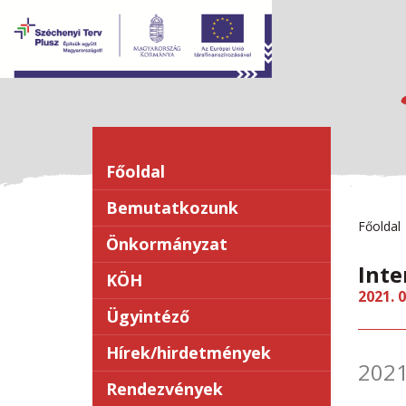
Főoldal
Bemutatkozunk
Főoldal
Önkormányzat
Inte
KÖH
2021. 0
Ügyintéző
Hírek/hirdetmények
2021
Rendezvények