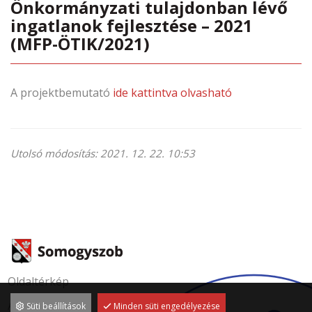
Önkormányzati tulajdonban lévő
ingatlanok fejlesztése – 2021
(MFP-ÖTIK/2021)
A projektbemutató
ide kattintva olvasható
Utolsó módosítás: 2021. 12. 22. 10:53
Oldaltérkép
Adatvédelem
Süti beállítások
Minden süti engedélyezése