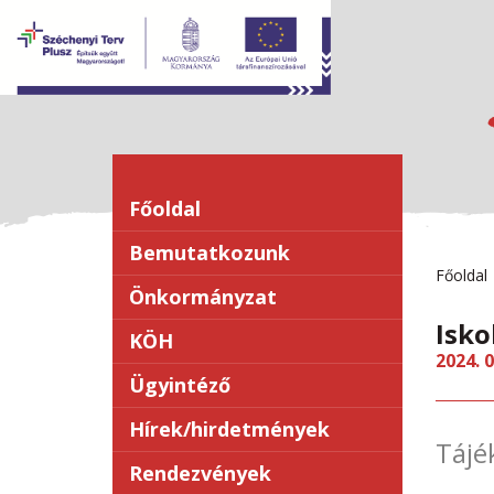
Főoldal
Bemutatkozunk
Főoldal
Önkormányzat
Isko
KÖH
2024. 0
Ügyintéző
Hírek/hirdetmények
Tájé
Rendezvények