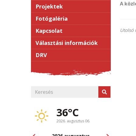
A köz
Projektek
Fotógaléria
Kapcsolat
Utolsó 
Választási információk
DRV
36°C
2026. augusztus 06.