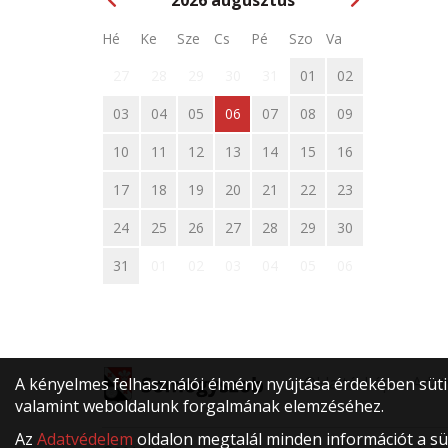
2026
augusztus
Hé
Ke
Sze
Cs
Pé
Szo
Va
27
28
29
30
31
01
02
03
04
05
06
07
08
09
10
11
12
13
14
15
16
17
18
19
20
21
22
23
24
25
26
27
28
29
30
31
01
02
03
04
05
06
Oldaltérkép
Adat
A kényelmes felhasználói élmény nyújtása érdekében sütik
valamint weboldalunk forgalmának elemzéséhez.
Az
Adatvédelem
oldalon megtalál minden információt a süt