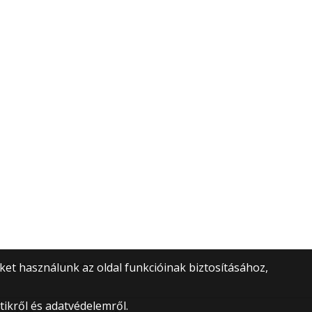
védelem
Főoldal
et használunk az oldal funkcióinak biztosításához,
ikről és adatvédelemről.