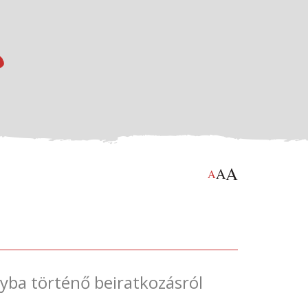
A
A
A
yba történő beiratkozásról